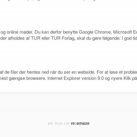
 og online møder. Du kan derfor benytte Google Chrome, Microsoft Ed
 der afholdes af TUR eller TUR Forlag, skal du gøre følgende: I god tid
af de filer der hentes ned når du ser en webside. For at løse et prob
est gængse browsere. Internet Explorer version 9.0 og nyere Klik på 
re:amaze
WE RUN ON